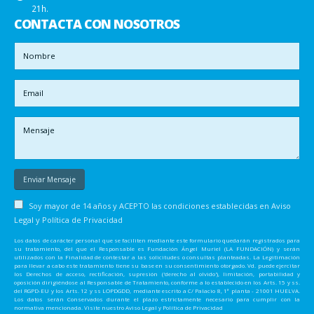
21h.
CONTACTA CON NOSOTROS
Soy mayor de 14 años y ACEPTO las condiciones establecidas en
Aviso
Legal y Política de Privacidad
Los datos de carácter personal que se faciliten mediante este formulario quedarán registrados para
su tratamiento, del que el Responsable es Fundación Ángel Muriel (LA FUNDACIÓN) y serán
utilizados con la Finalidad de contestar a las solicitudes o consultas planteadas. La Legitimación
para llevar a cabo este tratamiento tiene su base en su consentimiento otorgado. Vd. puede ejercitar
los Derechos de acceso, rectificación, supresión ('derecho al olvido'), limitación, portabilidad y
oposición dirigiéndose al Responsable de Tratamiento, conforme a lo establecido en los Arts. 15 y ss.
del RGPD-EU y los Arts. 12 y ss LOPDGDD, mediante escrito a C/ Palacio 8, 1ª planta - 21001 HUELVA.
Los datos serán Conservados durante el plazo estrictamente necesario para cumplir con la
normativa mencionada. Visite nuestro Aviso Legal y Política de Privacidad