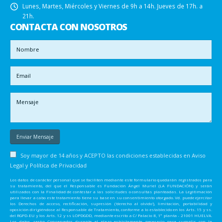
Lunes, Martes, Miércoles y Viernes de 9h a 14h. Jueves de 17h. a
21h.
CONTACTA CON NOSOTROS
Soy mayor de 14 años y ACEPTO las condiciones establecidas en
Aviso
Legal y Política de Privacidad
Los datos de carácter personal que se faciliten mediante este formulario quedarán registrados para
su tratamiento, del que el Responsable es Fundación Ángel Muriel (LA FUNDACIÓN) y serán
utilizados con la Finalidad de contestar a las solicitudes o consultas planteadas. La Legitimación
para llevar a cabo este tratamiento tiene su base en su consentimiento otorgado. Vd. puede ejercitar
los Derechos de acceso, rectificación, supresión ('derecho al olvido'), limitación, portabilidad y
oposición dirigiéndose al Responsable de Tratamiento, conforme a lo establecido en los Arts. 15 y ss.
del RGPD-EU y los Arts. 12 y ss LOPDGDD, mediante escrito a C/ Palacio 8, 1ª planta - 21001 HUELVA.
Los datos serán Conservados durante el plazo estrictamente necesario para cumplir con la