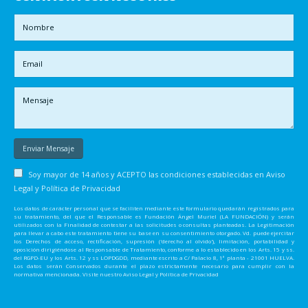
Soy mayor de 14 años y ACEPTO las condiciones establecidas en
Aviso
Legal y Política de Privacidad
Los datos de carácter personal que se faciliten mediante este formulario quedarán registrados para
su tratamiento, del que el Responsable es Fundación Ángel Muriel (LA FUNDACIÓN) y serán
utilizados con la Finalidad de contestar a las solicitudes o consultas planteadas. La Legitimación
para llevar a cabo este tratamiento tiene su base en su consentimiento otorgado. Vd. puede ejercitar
los Derechos de acceso, rectificación, supresión ('derecho al olvido'), limitación, portabilidad y
oposición dirigiéndose al Responsable de Tratamiento, conforme a lo establecido en los Arts. 15 y ss.
del RGPD-EU y los Arts. 12 y ss LOPDGDD, mediante escrito a C/ Palacio 8, 1ª planta - 21001 HUELVA.
Los datos serán Conservados durante el plazo estrictamente necesario para cumplir con la
normativa mencionada. Visite nuestro Aviso Legal y Política de Privacidad