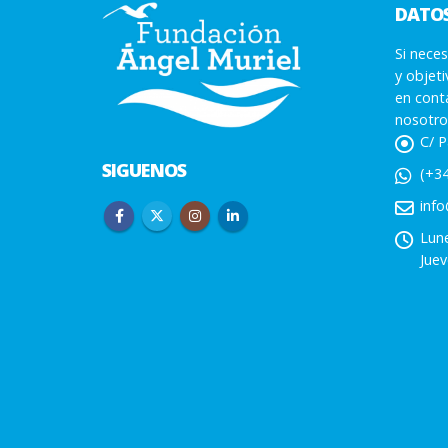
DATO
Si neces
y objet
en cont
nosotro
C/ P
SIGUENOS
(+34
info
Lune
Juev