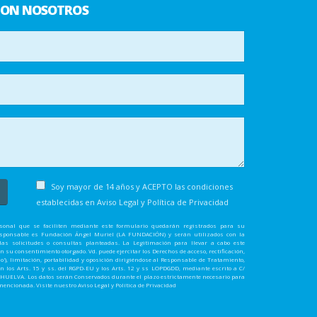
CON NOSOTROS
Soy mayor de 14 años y ACEPTO las condiciones
establecidas en
Aviso Legal y Política de Privacidad
rsonal que se faciliten mediante este formulario quedarán registrados para su
Responsable es Fundación Ángel Muriel (LA FUNDACIÓN) y serán utilizados con la
las solicitudes o consultas planteadas. La Legitimación para llevar a cabo este
 su consentimiento otorgado. Vd. puede ejercitar los Derechos de acceso, rectificación,
do'), limitación, portabilidad y oposición dirigiéndose al Responsable de Tratamiento,
en los Arts. 15 y ss. del RGPD-EU y los Arts. 12 y ss LOPDGDD, mediante escrito a C/
01 HUELVA. Los datos serán Conservados durante el plazo estrictamente necesario para
ncionada. Visite nuestro Aviso Legal y Política de Privacidad