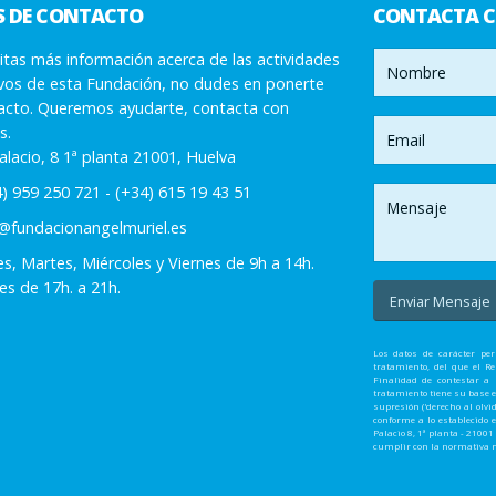
S DE CONTACTO
CONTACTA 
itas más información acerca de las actividades
ivos de esta Fundación, no dudes en ponerte
acto. Queremos ayudarte, contacta con
s.
alacio, 8 1ª planta 21001, Huelva
) 959 250 721 - (+34) 615 19 43 51
@fundacionangelmuriel.es
s, Martes, Miércoles y Viernes de 9h a 14h.
es de 17h. a 21h.
Los datos de carácter pe
tratamiento, del que el 
Finalidad de contestar a 
tratamiento tiene su base en
supresión ('derecho al olvi
conforme a lo establecido 
Palacio 8, 1ª planta - 210
cumplir con la normativa me