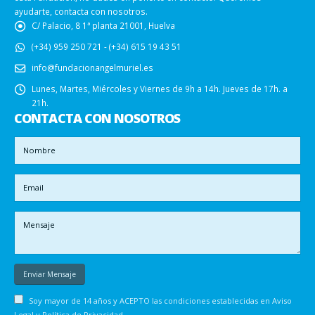
ayudarte, contacta con nosotros.
C/ Palacio, 8 1ª planta 21001, Huelva
(+34) 959 250 721 - (+34) 615 19 43 51
info@fundacionangelmuriel.es
Lunes, Martes, Miércoles y Viernes de 9h a 14h. Jueves de 17h. a
21h.
CONTACTA CON NOSOTROS
Soy mayor de 14 años y ACEPTO las condiciones establecidas en
Aviso
Legal y Política de Privacidad