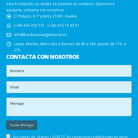
esta Fundación, no dudes en ponerte en contacto. Queremos
ayudarte, contacta con nosotros.
C/ Palacio, 8 1ª planta 21001, Huelva
(+34) 959 250 721 - (+34) 615 19 43 51
info@fundacionangelmuriel.es
Lunes, Martes, Miércoles y Viernes de 9h a 14h. Jueves de 17h. a
21h.
CONTACTA CON NOSOTROS
Soy mayor de 14 años y ACEPTO las condiciones establecidas en
Aviso