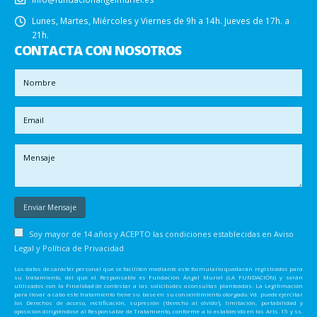
Lunes, Martes, Miércoles y Viernes de 9h a 14h. Jueves de 17h. a
21h.
CONTACTA CON NOSOTROS
Soy mayor de 14 años y ACEPTO las condiciones establecidas en
Aviso
Legal y Política de Privacidad
Los datos de carácter personal que se faciliten mediante este formulario quedarán registrados para
su tratamiento, del que el Responsable es Fundación Ángel Muriel (LA FUNDACIÓN) y serán
utilizados con la Finalidad de contestar a las solicitudes o consultas planteadas. La Legitimación
para llevar a cabo este tratamiento tiene su base en su consentimiento otorgado. Vd. puede ejercitar
los Derechos de acceso, rectificación, supresión ('derecho al olvido'), limitación, portabilidad y
oposición dirigiéndose al Responsable de Tratamiento, conforme a lo establecido en los Arts. 15 y ss.