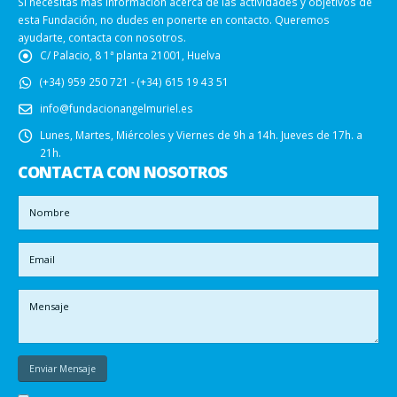
Si necesitas más información acerca de las actividades y objetivos de
esta Fundación, no dudes en ponerte en contacto. Queremos
ayudarte, contacta con nosotros.
C/ Palacio, 8 1ª planta 21001, Huelva
(+34) 959 250 721 - (+34) 615 19 43 51
info@fundacionangelmuriel.es
Lunes, Martes, Miércoles y Viernes de 9h a 14h. Jueves de 17h. a
21h.
CONTACTA CON NOSOTROS