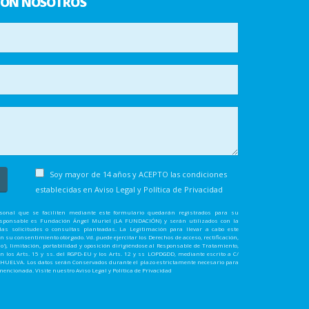
CON NOSOTROS
Soy mayor de 14 años y ACEPTO las condiciones
establecidas en
Aviso Legal y Política de Privacidad
rsonal que se faciliten mediante este formulario quedarán registrados para su
Responsable es Fundación Ángel Muriel (LA FUNDACIÓN) y serán utilizados con la
las solicitudes o consultas planteadas. La Legitimación para llevar a cabo este
 su consentimiento otorgado. Vd. puede ejercitar los Derechos de acceso, rectificación,
do'), limitación, portabilidad y oposición dirigiéndose al Responsable de Tratamiento,
en los Arts. 15 y ss. del RGPD-EU y los Arts. 12 y ss LOPDGDD, mediante escrito a C/
01 HUELVA. Los datos serán Conservados durante el plazo estrictamente necesario para
ncionada. Visite nuestro Aviso Legal y Política de Privacidad