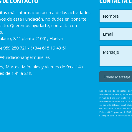
S DE CONTACTO
CONTACTA 
itas más información acerca de las actividades
ivos de esta Fundación, no dudes en ponerte
acto. Queremos ayudarte, contacta con
s.
alacio, 8 1ª planta 21001, Huelva
) 959 250 721 - (+34) 615 19 43 51
@fundacionangelmuriel.es
s, Martes, Miércoles y Viernes de 9h a 14h.
es de 17h. a 21h.
Los datos de carácter pe
tratamiento, del que el 
Finalidad de contestar a 
tratamiento tiene su base en
supresión ('derecho al olvi
conforme a lo establecido 
Palacio 8, 1ª planta - 210
cumplir con la normativa me