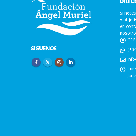
DATO
Si neces
y objet
en cont
nosotro
C/ P
SIGUENOS
(+34
info
Lune
Juev