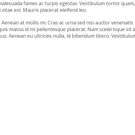
malesuada fames ac turpis egestas. Vestibulum tortor quam, f
vitae est. Mauris placerat eleifend leo.
 Aenean at mollis mi. Cras ac urna sed nisi auctor venenatis
is massa id mi pellentesque placerat. Nam scelerisque sit ame
us. Aenean eu ultricies nulla, id bibendum libero. Vestibul